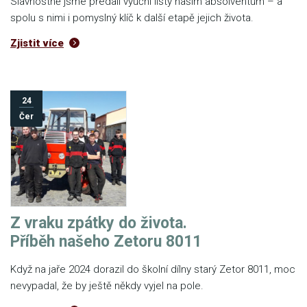
Slavnostně jsme předali výuční listy našim absolventům – a
spolu s nimi i pomyslný klíč k další etapě jejich života.
Zjistit více
24
Čer
Z vraku zpátky do života.
Příběh našeho Zetoru 8011
Když na jaře 2024 dorazil do školní dílny starý Zetor 8011, moc
nevypadal, že by ještě někdy vyjel na pole.