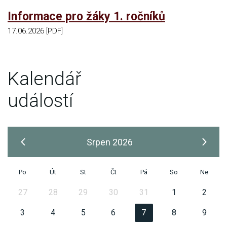
Informace pro žáky 1. ročníků
17.06.2026 [PDF]
Kalendář
událostí
Srpen 2026
Po
Út
St
Čt
Pá
So
Ne
27
28
29
30
31
1
2
3
4
5
6
7
8
9