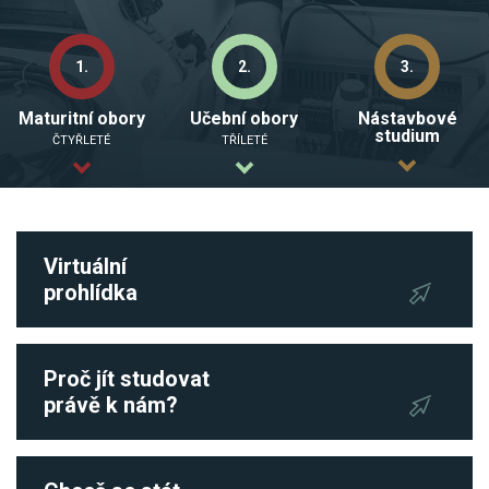
1.
2.
3.
Maturitní obory
Učební obory
Nástavbové
studium
ČTYŘLETÉ
TŘÍLETÉ
Virtuální
prohlídka
Proč jít studovat
právě k nám?