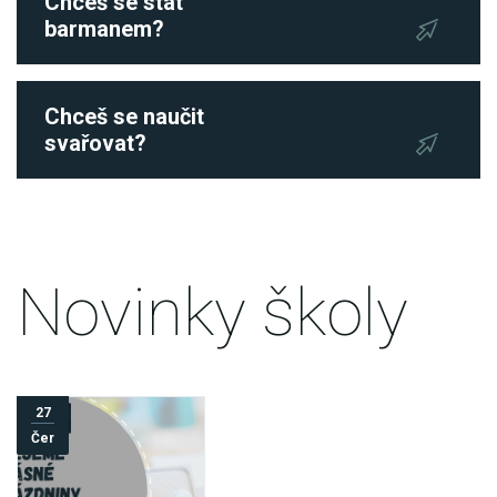
Chceš se stát
barmanem?
Chceš se naučit
svařovat?
Novinky školy
27
Čer