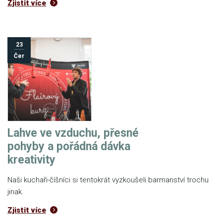
Zjistit více
23
Čer
Lahve ve vzduchu, přesné
pohyby a pořádná dávka
kreativity
Naši kuchaři-číšníci si tentokrát vyzkoušeli barmanství trochu
jinak.
Zjistit více