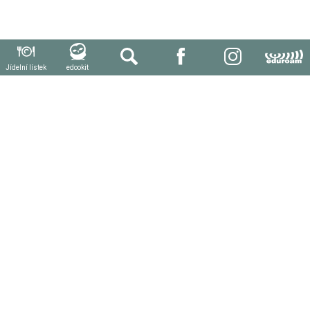
Jídelní lístek
edookit
Informace
Organizace školního roku
Přijímací řízení