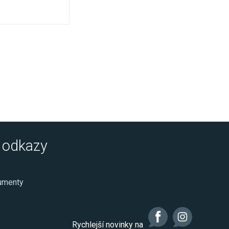
é odkazy
kumenty
Rychlejší novinky na