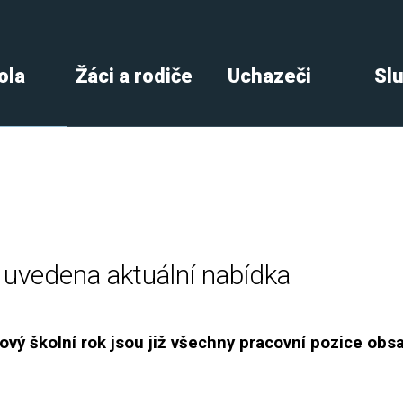
ola
Žáci a rodiče
Uchazeči
Sl
e uvedena aktuální nabídka
ový školní rok jsou již všechny pracovní pozice obs