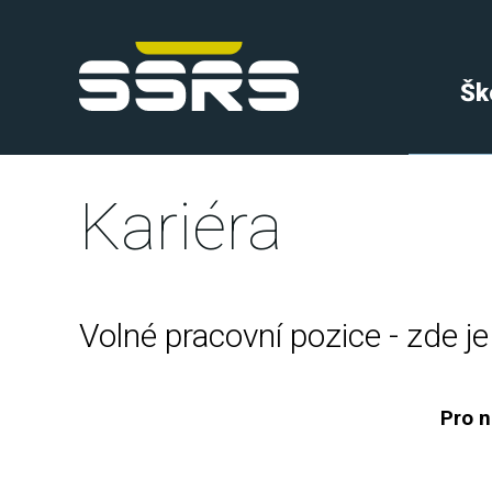
Šk
Kariéra
Volné pracovní pozice - zde j
Pro n