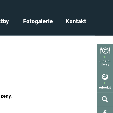
užby
Fotogalerie
Kontakt
Jídelní
lístek
edookit
azeny.