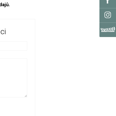
dajů.
ci