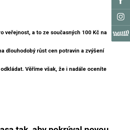
ro veřejnost, a to ze současných 100 Kč na
a dlouhodobý růst cen potravin a zvýšení
odkládat. Věříme však, že i nadále oceníte
kasa tak, aby pokrýval novou