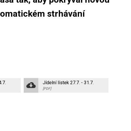
tomatickém strhávání
4.7.
Jídelní lístek 27.7. - 31.7.
[PDF]