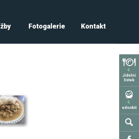
užby
Fotogalerie
Kontakt
Jídelní
lístek
edookit