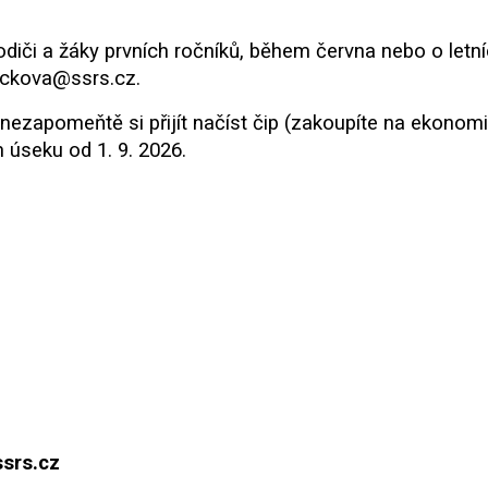
odiči a žáky prvních ročníků, během června nebo o let
sickova@ssrs.cz.
 nezapomeňtě si přijít načíst čip (zakoupíte na ekonom
 úseku od 1. 9. 2026.
ssrs.cz