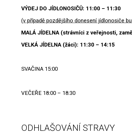
VÝDEJ DO JÍDLONOSIČŮ: 11:00 – 11:30
(v případě pozdějšího donesení jídlonosiče bud
MALÁ JÍDELNA (strávníci z veřejnosti, zamě
VELKÁ JÍDELNA (žáci): 11:30 – 14:15
SVAČINA 15:00
VEČEŘE 18:00 – 18:30
ODHLAŠOVÁNÍ STRAVY