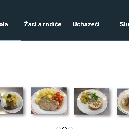
ola
Žáci a rodiče
Uchazeči
Sl