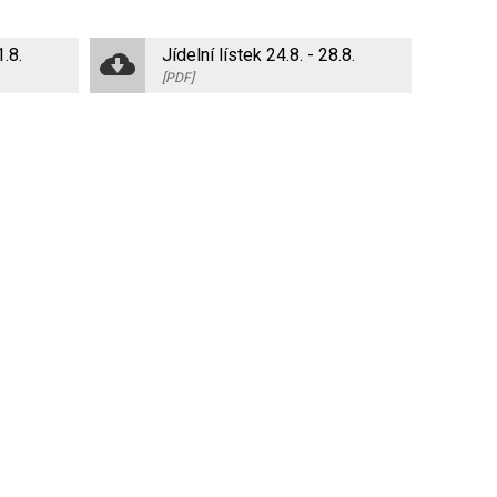
1.8.
Jídelní lístek 24.8. - 28.8.
[PDF]