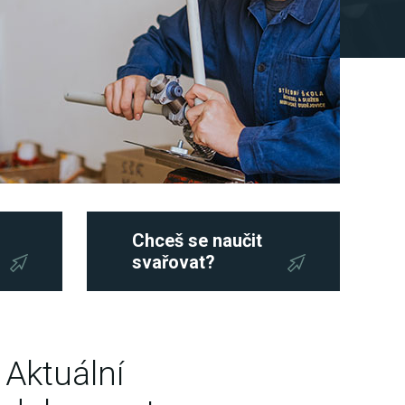
Chceš se naučit
svařovat?
Aktuální