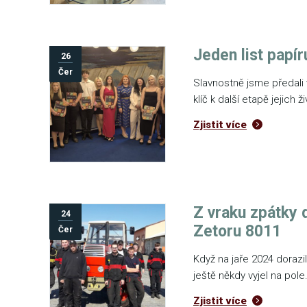
Jeden list papír
26
Čer
Slavnostně jsme předali 
klíč k další etapě jejich ž
Zjistit více
Z vraku zpátky 
24
Zetoru 8011
Čer
Když na jaře 2024 dorazil
ještě někdy vyjel na pole
Zjistit více