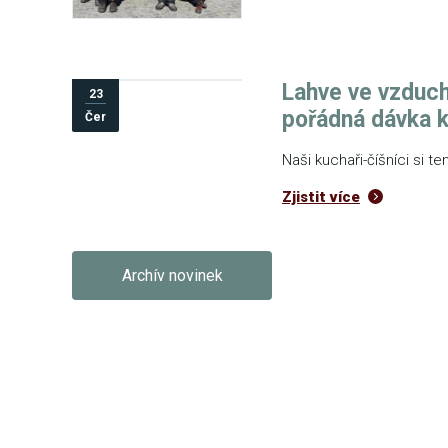
Lahve ve vzduch
23
pořádná dávka k
Čer
Naši kuchaři-číšníci si t
Zjistit více
Archív novinek