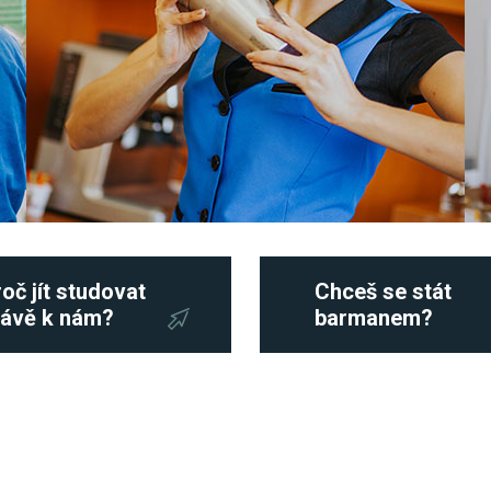
oč jít studovat
Chceš se stát
rávě k nám?
barmanem?