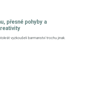
u, přesné pohyby a
reativity
entokrát vyzkoušeli barmanství trochu jinak.