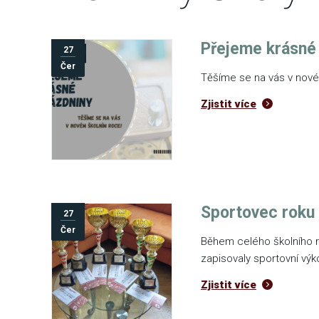
Přejeme krásné 
27
Čer
Těšíme se na vás v nové
Zjistit více
Sportovec roku 
27
Čer
Během celého školního ro
zapisovaly sportovní výk
Zjistit více