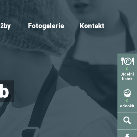
užby
Fotogalerie
Kontakt
Jídelní
lístek
eb
edookit