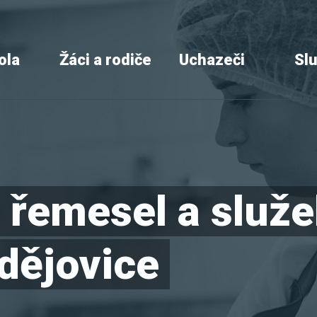
ola
Žáci a rodiče
Uchazeči
Sl
a řemesel a služ
dějovice