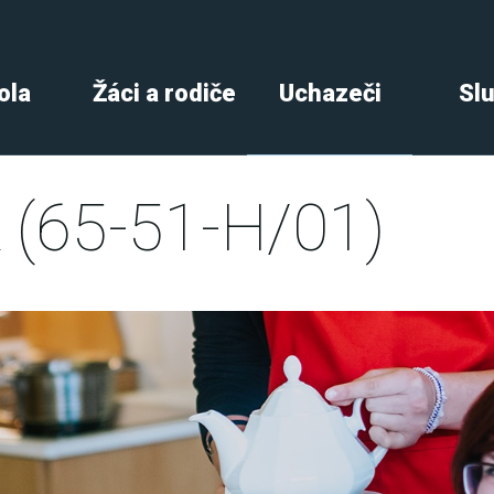
ola
Žáci a rodiče
Uchazeči
Sl
k (65-51-H/01)