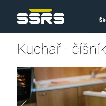
Šk
Kuchař - číšní