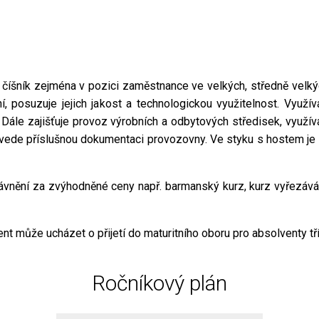
 číšník zejména v pozici zaměstnance ve velkých, středně velký
, posuzuje jejich jakost a technologickou využitelnost. Využí
í. Dále zajišťuje provoz výrobních a odbytových středisek, využív
 vede příslušnou dokumentaci provozovny. Ve styku s hostem je
vnění za zvýhodněné ceny např. barmanský kurz, kurz vyřezáván
může ucházet o přijetí do maturitního oboru pro absolventy tří
Ročníkový plán