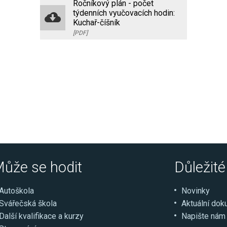
Ročníkový plán - počet
týdenních vyučovacích hodin:
Kuchař-číšník
[PDF]
ůže se hodit
Důležit
Autoškola
Novinky
Svářečská škola
Aktuální do
Další kvalifikace a kurzy
Napište nám