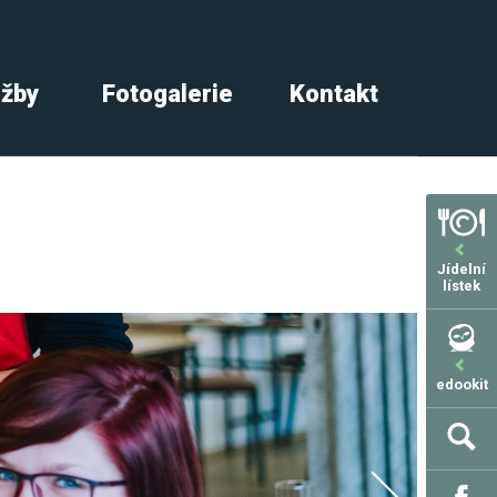
užby
Fotogalerie
Kontakt
Jídelní
lístek
edookit