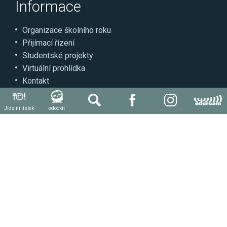
Informace
Organizace školního roku
Přijímací řízení
Studentské projekty
Virtuální prohlídka
Kontakt
Může se hodit
Jídelní lístek
edookit
Autoškola
Svářečská škola
Další kvalifikace a kurzy
Stravování
Produktivní práce žáků a praxe
Důležité odkazy