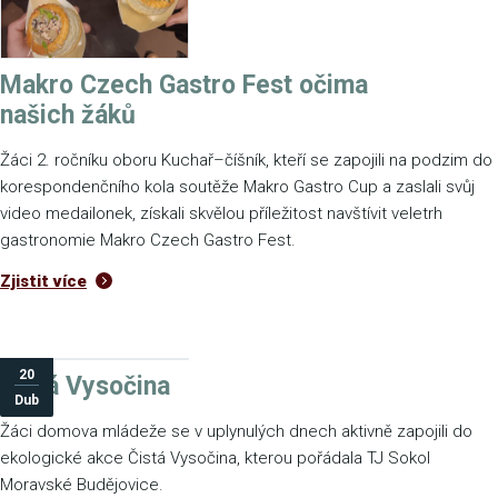
Makro Czech Gastro Fest očima
našich žáků
Žáci 2. ročníku oboru Kuchař–číšník, kteří se zapojili na podzim do
korespondenčního kola soutěže Makro Gastro Cup a zaslali svůj
video medailonek, získali skvělou příležitost navštívit veletrh
gastronomie Makro Czech Gastro Fest.
Zjistit více
20
Čistá Vysočina
Dub
Žáci domova mládeže se v uplynulých dnech aktivně zapojili do
ekologické akce Čistá Vysočina, kterou pořádala TJ Sokol
Moravské Budějovice.