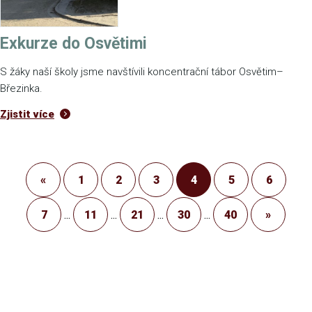
Exkurze do Osvětimi
S žáky naší školy jsme navštívili koncentrační tábor Osvětim–
Březinka.
Zjistit více
«
1
2
3
4
5
6
7
...
11
...
21
...
30
...
40
»