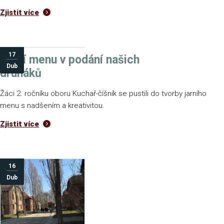
Zjistit více
17
Jarní menu v podání našich
Dub
druháků
Žáci 2. ročníku oboru Kuchař-číšník se pustili do tvorby jarního
menu s nadšením a kreativitou.
Zjistit více
16
Dub