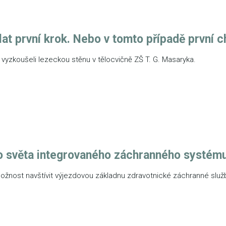
at první krok. Nebo v tomto případě první c
vyzkoušeli lezeckou stěnu v tělocvičně ZŠ T. G. Masaryka.
o světa integrovaného záchranného systém
možnost navštívit výjezdovou základnu zdravotnické záchranné služ