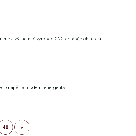
atří mezi významné výrobce CNC obráběcích strojů.
okého napětí a moderní energetiky.
40
»