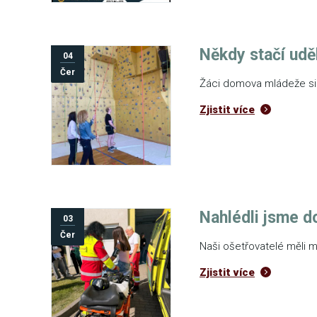
Někdy stačí uděl
04
Čer
Žáci domova mládeže si 
Zjistit více
Nahlédli jsme d
03
Čer
Naši ošetřovatelé měli 
Zjistit více