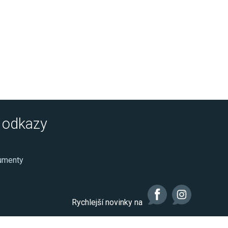
é odkazy
kumenty
Rychlejší novinky na
Realizace: