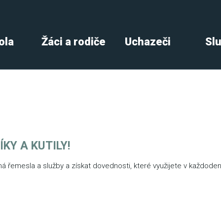
ola
Žáci a rodiče
Uchazeči
Sl
KY A KUTILY!
á řemesla a služby a získat dovednosti, které využijete v každodenn