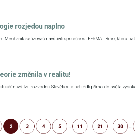
ogie rozjedou naplno
oru Mechanik seřizovač navštívili společnost FERMAT Brno, která p
eorie změnila v realitu!
ktrikář navštívili rozvodnu Slavětice a nahlédli přímo do světa vys
2
3
4
5
...
11
...
21
...
30
...