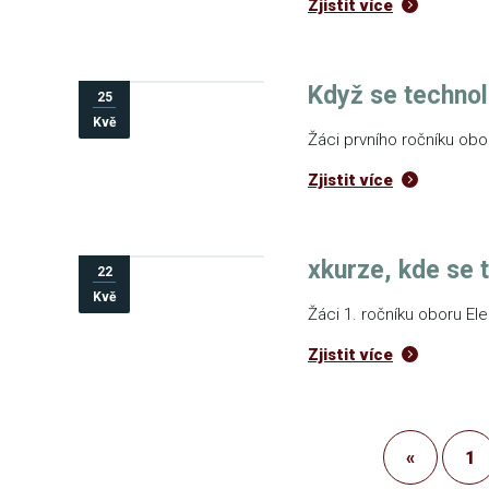
Zjistit více
Když se technol
25
Kvě
Žáci prvního ročníku ob
Zjistit více
xkurze, kde se t
22
Kvě
Žáci 1. ročníku oboru Ele
Zjistit více
«
1