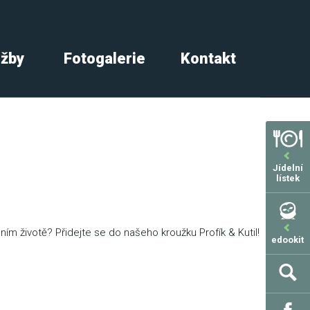
užby
Fotogalerie
Kontakt
Jídelní
lístek
ím životě? Přidejte se do našeho kroužku Profík & Kutil!
edookit