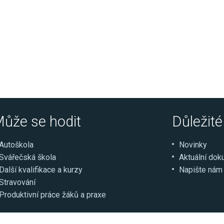
ůže se hodit
Důležit
Autoškola
Novinky
Svářečská škola
Aktuální do
Další kvalifikace a kurzy
Napište nám
Stravování
Produktivní práce žáků a praxe
ce
Select Language
▼