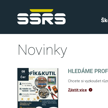
Šk
Novinky
HLEDÁME PROFÍ
08
Čer
Chcete si vyzkoušet různ
Zjistit více