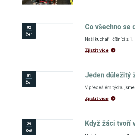
Co všechno se d
02
Čer
Naši kuchaři–číšníci z 1.
Zjistit více
Jeden důležitý ž
01
Čer
V předešlém týdnu jsme 
Zjistit více
Když žáci tvoří 
29
Kvě