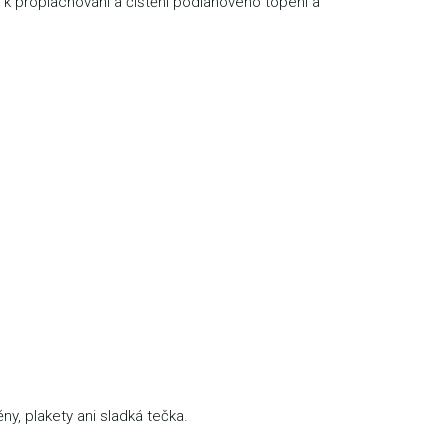
 k proplachování a čištění podlahového topení a
y, plakety ani sladká tečka.