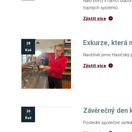
Naši borci v rámci odbor
topných systémů.
Zjistit více
Exkurze, která 
28
Kvě
Navštívili jsme Hasičský p
Zjistit více
Závěrečný den k
26
Kvě
Poslední společné setkán