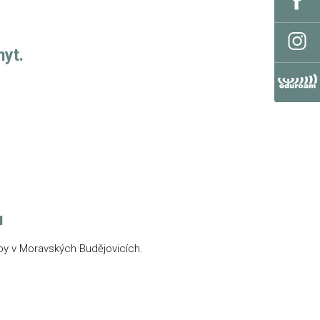
hyt.
u
by v Moravských Budějovicích.