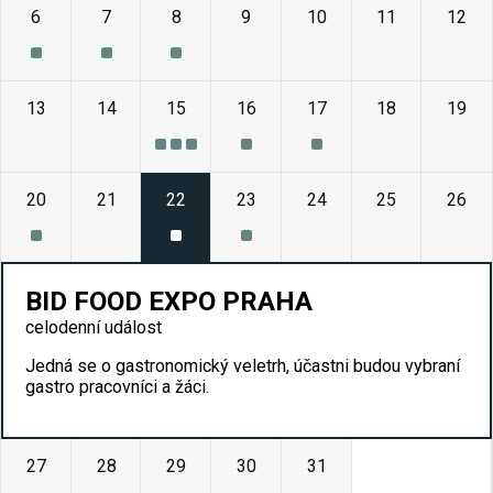
6
7
8
9
10
11
12
13
14
15
16
17
18
19
20
21
22
23
24
25
26
BID FOOD EXPO PRAHA
celodenní událost
Jedná se o gastronomický veletrh, účastni budou vybraní
gastro pracovníci a žáci.
27
28
29
30
31
1
2