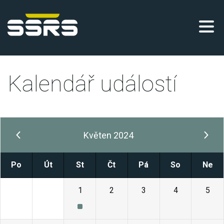
Kalendář událostí
Květen 2024
Po
Út
St
Čt
Pá
So
Ne
29
30
1
2
3
4
5