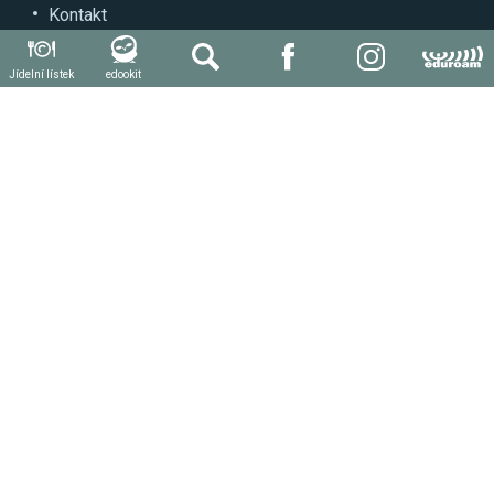
Kontakt
Může se hodit
Jídelní lístek
edookit
Autoškola
Svářečská škola
Další kvalifikace a kurzy
Stravování
Produktivní práce žáků a praxe
Důležité odkazy
Novinky
Aktuální dokumenty
Napište nám