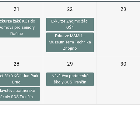
21
22
23
xkurze žáků KČ1 do
Exkurze Znojmo žáci
Domova pro seniory
OŠ1
Dačice
Exkurze MSMI1 -
Muzeum Terra Technika
Znojmo
28
29
30
let žáků KČI1 JumPark
Návštěva partnerské
Brno
školy SOŠ Trenčín
Návštěva partnerské
školy SOŠ Trenčín