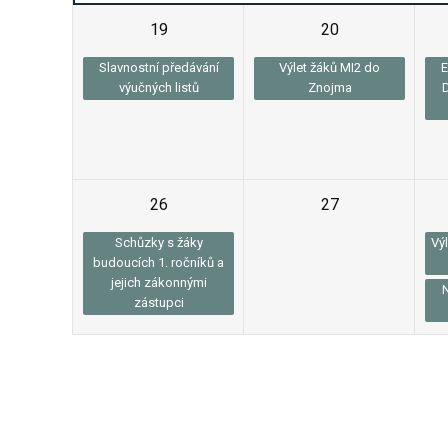
19
20
Slavnostní předávání
Výlet žáků MI2 do
E
výučných listů
Znojma
26
27
Schůzky s žáky
Vý
budoucích 1. ročníků a
jejich zákonnými
zástupci