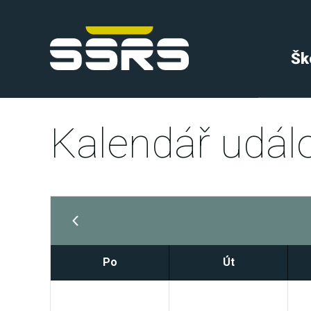
Šk
Kalendář událo
Po
Út
29
30