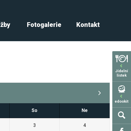
užby
Fotogalerie
Kontakt
Jídelní
lístek
edookit
So
Ne
3
4