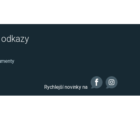
é odkazy
kumenty
Rychlejší novinky na
Realizace: