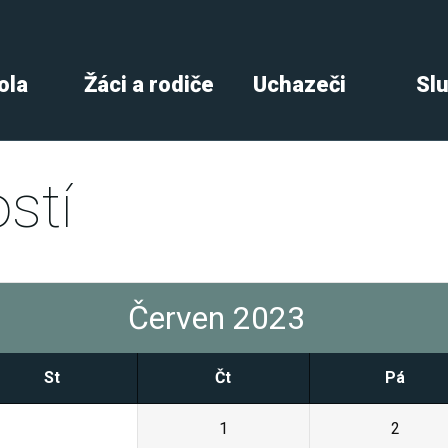
ola
Žáci a rodiče
Uchazeči
Sl
stí
Červen 2023
St
Čt
Pá
31
1
2