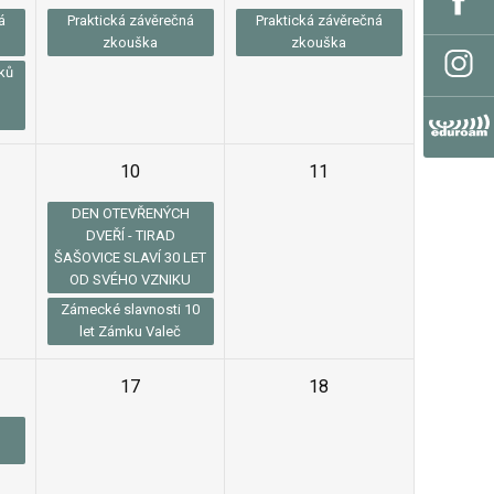
á
Praktická závěrečná
Praktická závěrečná
zkouška
zkouška
ků
10
11
DEN OTEVŘENÝCH
DVEŘÍ - TIRAD
ŠAŠOVICE SLAVÍ 30 LET
OD SVÉHO VZNIKU
Zámecké slavnosti 10
let Zámku Valeč
17
18