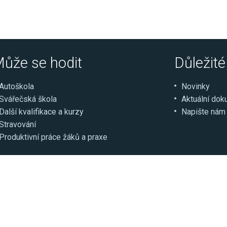
ůže se hodit
Důležit
Autoškola
Novinky
Svářečská škola
Aktuální do
Další kvalifikace a kurzy
Napište nám
Stravování
Produktivní práce žáků a praxe
ce
Select Language
▼