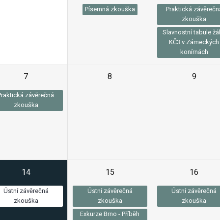
Písemná zkouška
Praktická závěrečn
zkouška
Slavnostní tabule žá
KČ3 v Zámeckých
konírnách
7
8
9
Praktická závěrečná
zkouška
14
15
16
Ústní závěrečná
Ústní závěrečná
Ústní závěrečná
zkouška
zkouška
zkouška
Exkurze Brno - Příběh