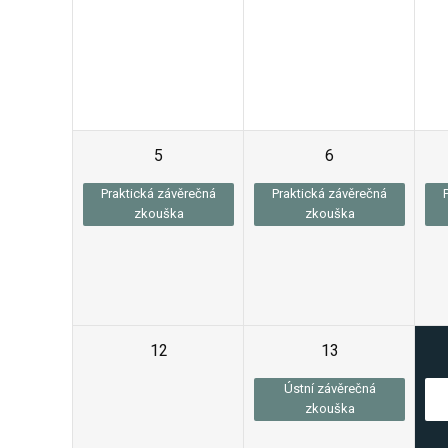
5
6
Praktická závěrečná
Praktická závěrečná
zkouška
zkouška
12
13
Ústní závěrečná
zkouška