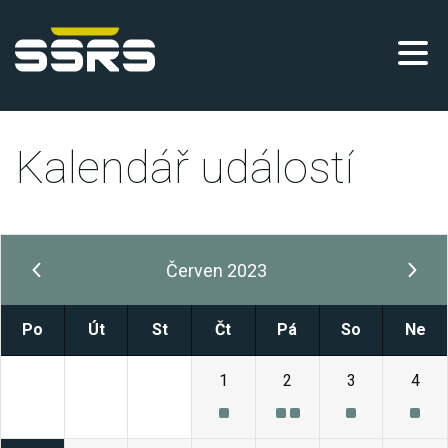
Kalendář událostí
Červen 2023
Po
Út
St
Čt
Pá
So
Ne
29
30
31
1
2
3
4