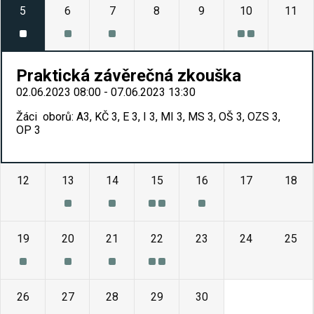
5
6
7
8
9
10
11
Praktická závěrečná zkouška
02.06.2023 08:00 - 07.06.2023 13:30
Žáci oborů: A3, KČ 3, E 3, I 3, MI 3, MS 3, OŠ 3, OZS 3,
OP 3
12
13
14
15
16
17
18
19
20
21
22
23
24
25
26
27
28
29
30
1
2