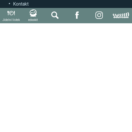
Kontakt
Může se hodit
Jídelní lístek
edookit
Autoškola
Svářečská škola
Další kvalifikace a kurzy
Stravování
Produktivní práce žáků a praxe
Důležité odkazy
Novinky
Aktuální dokumenty
Napište nám