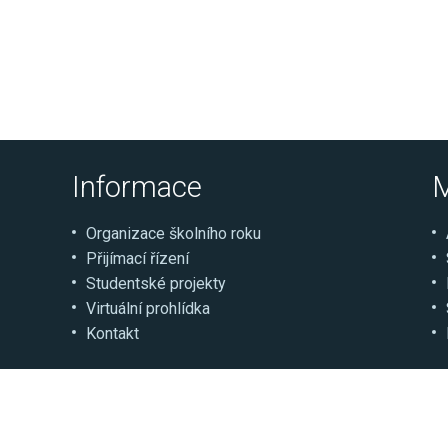
Informace
M
Organizace školního roku
Přijímací řízení
Studentské projekty
Virtuální prohlídka
Kontakt
© Střední škola řemesel a služeb Moravské Budějovi