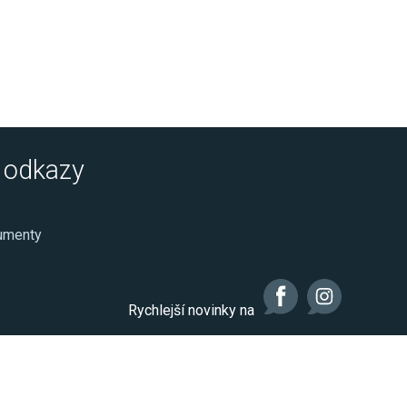
é odkazy
kumenty
Rychlejší novinky na
Realizace: