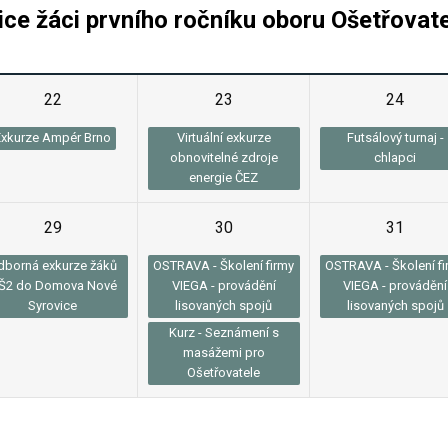
e žáci prvního ročníku oboru Ošetřovate
22
23
24
Exkurze Ampér Brno
Virtuální exkurze
Futsálový turnaj -
obnovitelné zdroje
chlapci
energie ČEZ
29
30
31
dborná exkurze žáků
OSTRAVA - Školení firmy
OSTRAVA - Školení fi
Š2 do Domova Nové
VIEGA - provádění
VIEGA - provádění
Syrovice
lisovaných spojů
lisovaných spojů
Kurz - Seznámení s
masážemi pro
Ošetřovatele