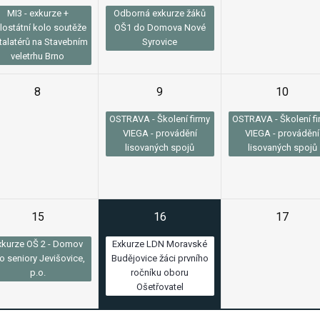
MI3 - exkurze +
Odborná exkurze žáků
lostátní kolo soutěže
OŠ1 do Domova Nové
talatérů na Stavebním
Syrovice
veletrhu Brno
8
9
10
OSTRAVA - Školení firmy
OSTRAVA - Školení fi
VIEGA - provádění
VIEGA - provádění
lisovaných spojů
lisovaných spojů
15
16
17
xkurze OŠ 2 - Domov
Exkurze LDN Moravské
o seniory Jevišovice,
Budějovice žáci prvního
p.o.
ročníku oboru
Ošetřovatel