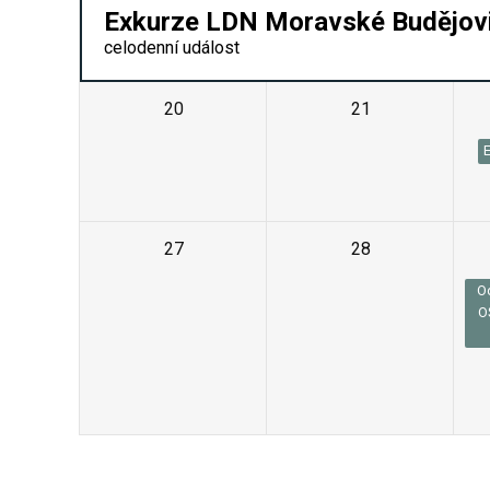
Exkurze LDN Moravské Budějovic
celodenní událost
20
21
27
28
O
O