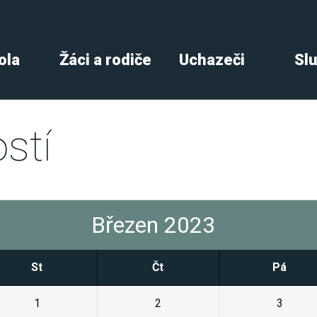
ola
Žáci a rodiče
Uchazeči
Sl
stí
Březen 2023
St
Čt
Pá
1
2
3