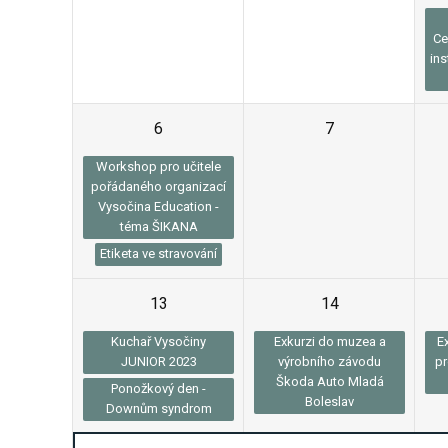
Ce
ins
6
7
Workshop pro učitele
pořádaného organizací
Vysočina Education -
téma ŠIKANA
Etiketa ve stravování
13
14
Kuchař Vysočiny
Exkurzi do muzea a
E
JUNIOR 2023
výrobního závodu
pr
Škoda Auto Mladá
Ponožkový den -
Boleslav
Downům syndrom