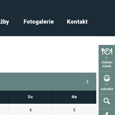
užby
Fotogalerie
Kontakt
Jídelní
lístek
edookit
So
Ne
4
5