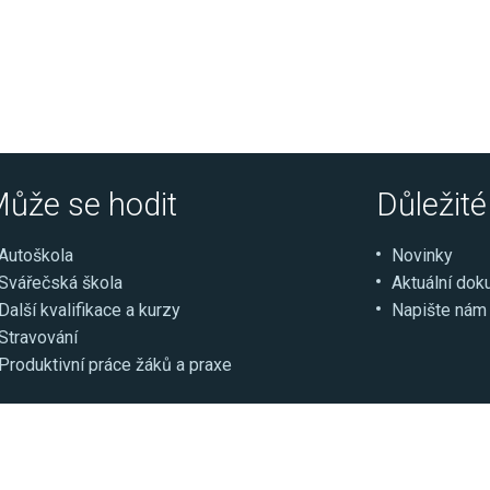
ůže se hodit
Důležit
Autoškola
Novinky
Svářečská škola
Aktuální do
Další kvalifikace a kurzy
Napište nám
Stravování
Produktivní práce žáků a praxe
ce
Select Language
▼