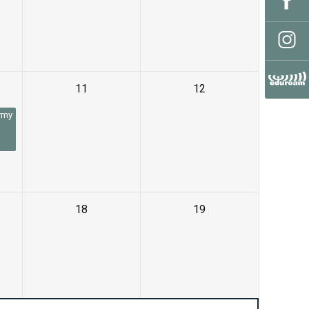
11
12
rmy
18
19