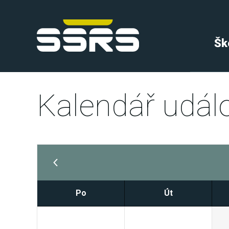
Šk
Kalendář událo
Po
Út
27
28