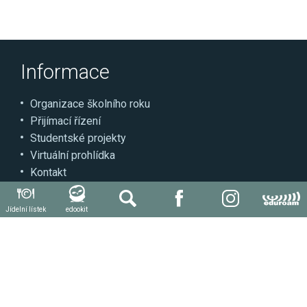
Informace
Organizace školního roku
Přijímací řízení
Studentské projekty
Virtuální prohlídka
Kontakt
Může se hodit
Jídelní lístek
edookit
Autoškola
Svářečská škola
Další kvalifikace a kurzy
Stravování