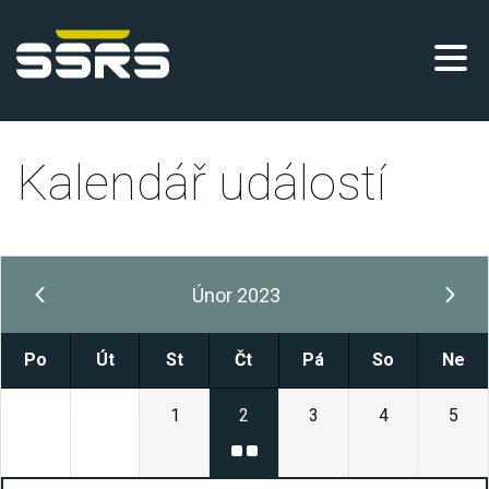
Kalendář událostí
Únor 2023
Po
Út
St
Čt
Pá
So
Ne
30
31
1
2
3
4
5