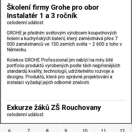
Školení firmy Grohe pro obor
Instalatér 1 a 3 ročník
celodenní událost
GROHE je předním světovým výrobcem koupelnových
řešení a kuchyňských baterií, který zaměstnává přes 7
000 zaměstnanců ve 150 zemích světa – 2 600 z toho v
Německu.
Kolekce GROHE Professional jim nabízí na míru šité
portfolio produktů vyrobených podle těch nejpřísnějších
standardů kvality, technologií, udržitelného rozvoje a
designu. Produktů, které pro správné projektování a
instalaci vyžadují jejich odborné znalosti.
Exkurze žáků ZŠ Rouchovany
celodenní událost
6
7
8
9
10
11
12