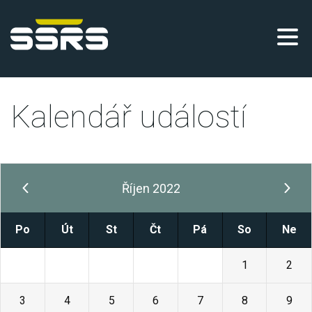
Kalendář událostí
Říjen 2022
Po
Út
St
Čt
Pá
So
Ne
26
27
28
29
30
1
2
3
4
5
6
7
8
9