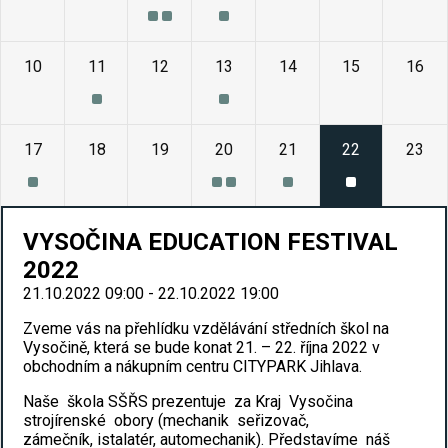
10
11
12
13
14
15
16
17
18
19
20
21
22
23
VYSOČINA EDUCATION FESTIVAL
2022
21.10.2022 09:00 - 22.10.2022 19:00
Zveme vás na přehlídku vzdělávání středních škol na
Vysočině, která se bude konat 21. – 22. října 2022 v
obchodním a nákupním centru CITYPARK Jihlava.
Naše škola SŠŘS prezentuje za Kraj Vysočina
strojírenské obory (mechanik seřizovač,
zámečník, istalatér, automechanik). Představíme náš