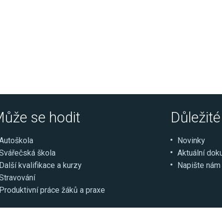
ůže se hodit
Důležit
Autoškola
Novinky
Svářečská škola
Aktuální do
Další kvalifikace a kurzy
Napište nám
Stravování
Produktivní práce žáků a praxe
ce
Select Language
▼