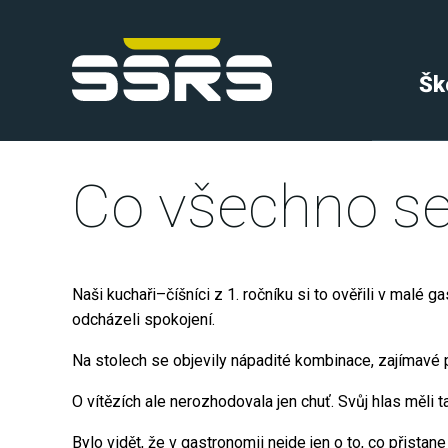
Šk
Co všechno se 
Naši kuchaři–číšníci z 1. ročníku si to ověřili v malé 
odcházeli spokojení.
Na stolech se objevily nápadité kombinace, zajímavé p
O vítězích ale nerozhodovala jen chuť. Svůj hlas měli 
Bylo vidět, že v gastronomii nejde jen o to, co přistane n