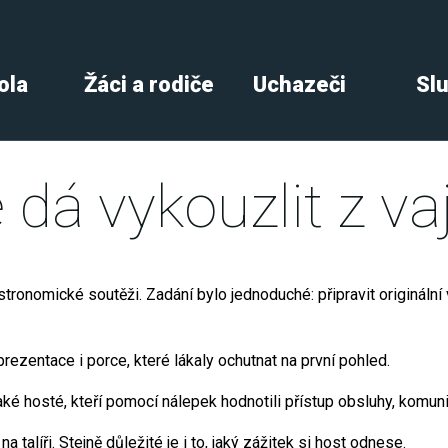
ola
Žáci a rodiče
Uchazeči
Sl
dá vykouzlit z va
gastronomické soutěži. Zadání bylo jednoduché: připravit origináln
rezentace i porce, které lákaly ochutnat na první pohled.
také hosté, kteří pomocí nálepek hodnotili přístup obsluhy, komun
a talíři. Stejně důležité je i to, jaký zážitek si host odnese.