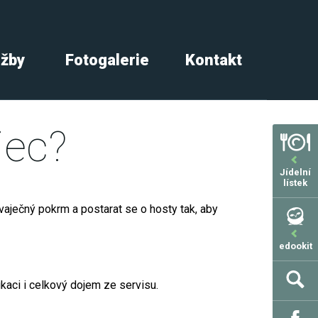
užby
Fotogalerie
Kontakt
jec?
Jídelní
lístek
í vaječný pokrm a postarat se o hosty tak, aby
edookit
ikaci i celkový dojem ze servisu.