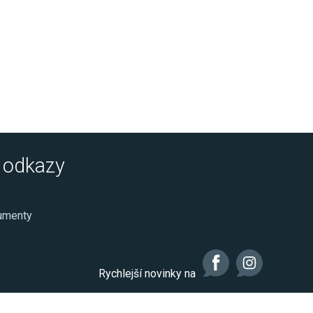
é odkazy
kumenty
Rychlejší novinky na
Realizace: