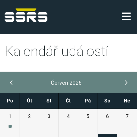
Kalendář událostí
Červen 2026
Po
Út
St
Čt
Pá
So
Ne
1
2
3
4
5
6
7