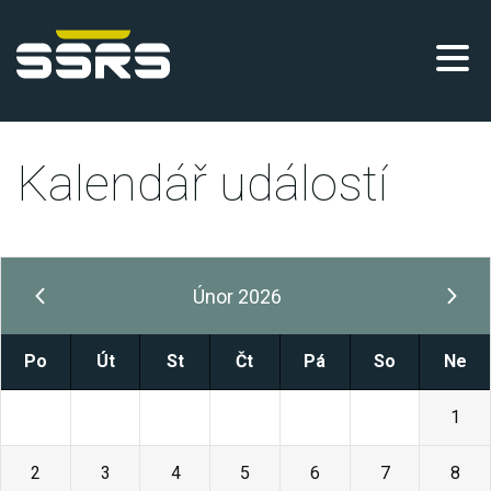
Kalendář událostí
Únor 2026
Po
Út
St
Čt
Pá
So
Ne
26
27
28
29
30
31
1
2
3
4
5
6
7
8