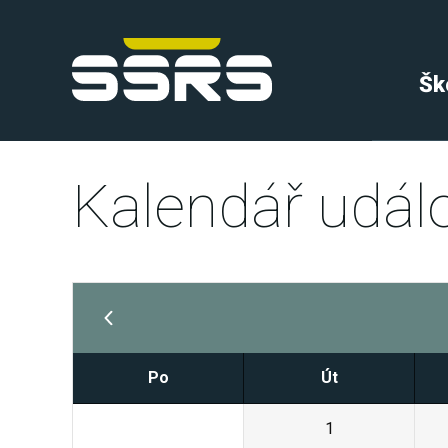
Šk
Kalendář událo
Po
Út
31
1