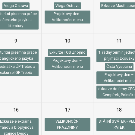
Viega Ostrava
Viega Ostrava
Exkurze Mauthaus
turitní písemná práce
Projektový den -
z českého jazyka a
Velikonoční menu
literatury
9
10
11
turitní písemná práce
Exkurze TOS Znojmo
1. řádný termín jedno
z anglického jazyka
přijímací zkoušky
Projektový den –
řednáška ÚP Třebíč a
Velikonoční menu
Čistá Vysočina
exkurze IGF Třebíč
Projektový den –
Velikonoční menu
exkurze do firmy CE
Cempírek, Polničk
16
17
18
Exkurze elektrárna
VELIKONOČNÍ
STÁTNÍ SVÁTEK - VE
Vranov a bioplynová
PRÁZDNINY
PÁTEK
stanice Dešov