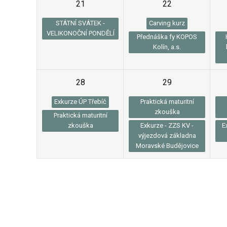
21
22
STÁTNÍ SVÁTEK -
Carving kurz
VELIKONOČNÍ PONDĚLÍ
Přednáška fy KOPOS
Kolín, a.s.
28
29
Exkurze ÚP Třebíč
Praktická maturitní
zkouška
Praktická maturitní
zkouška
Exkurze - ZZS KV -
E
výjezdová základna
Moravské Budějovice