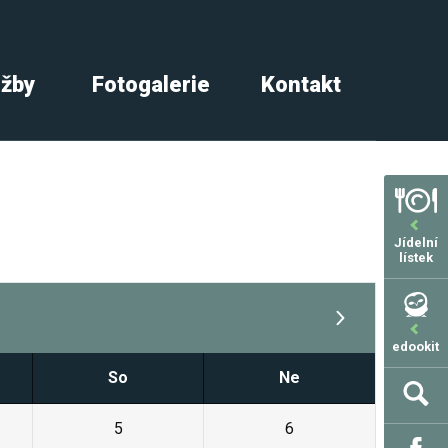
užby
Fotogalerie
Kontakt
Jídelní
lístek
edookit
So
Ne
5
6