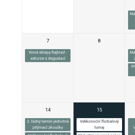
Ma
7
8
Vinné sklepy Rajhrad -
Ma
exkurze s degustací
P
14
15
2. řádný termín jednotné
Velikonoční florbalový
přijímací zkoušky
turnaj