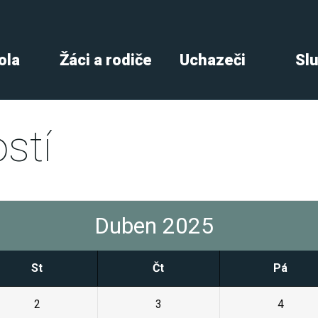
ola
Žáci a rodiče
Uchazeči
Sl
stí
Duben 2025
St
Čt
Pá
2
3
4