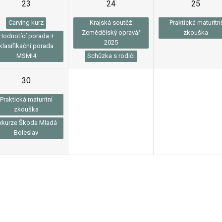
23
24
25
Carving kurz
Krajská soutěž
Praktická maturitn
Zemědělský opravář
zkouška
Hodnotící porada +
2025
klasifikační porada
MSMI4
Schůzka s rodiči
30
1
2
Praktická maturitní
zkouška
xkurze Škoda Mladá
Boleslav