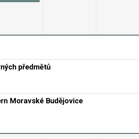
rných předmětů
ern Moravské Budějovice