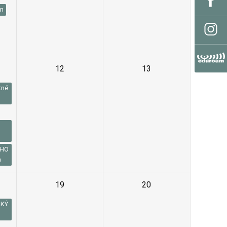
en
12
13
tné
CHO
a
19
20
LKÝ