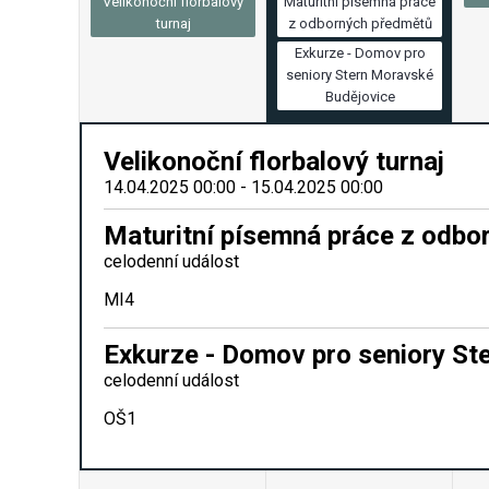
Velikonoční florbalový
Maturitní písemná práce
turnaj
z odborných předmětů
Exkurze - Domov pro
seniory Stern Moravské
Budějovice
Velikonoční florbalový turnaj
14.04.2025 00:00 - 15.04.2025 00:00
Maturitní písemná práce z odbo
celodenní událost
MI4
Exkurze - Domov pro seniory St
celodenní událost
OŠ1