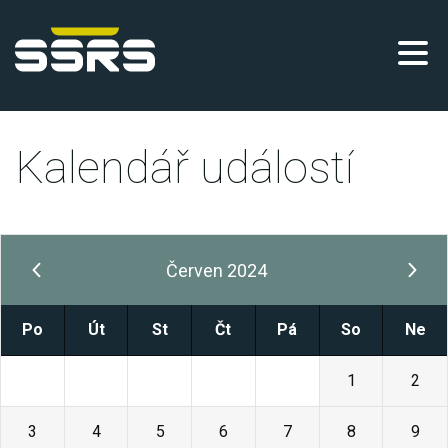
Kalendář událostí
Červen 2024
Po
Út
St
Čt
Pá
So
Ne
27
28
29
30
31
1
2
3
4
5
6
7
8
9