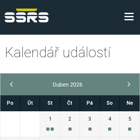
Kalendář událostí
Duben 2026
Po
Út
St
Čt
Pá
So
Ne
30
31
1
2
3
4
5