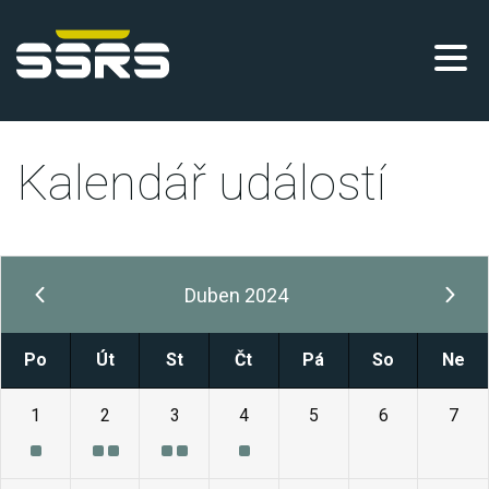
Kalendář událostí
Duben 2024
Po
Út
St
Čt
Pá
So
Ne
1
2
3
4
5
6
7