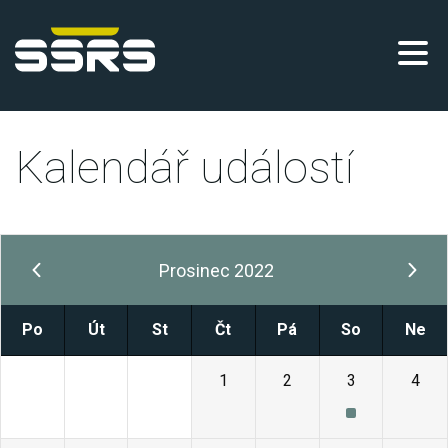
Kalendář událostí
Prosinec 2022
Po
Út
St
Čt
Pá
So
Ne
28
29
30
1
2
3
4