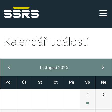
Kalendář událostí
Listopad 2025
Po
Út
St
Čt
Pá
So
Ne
27
28
29
30
31
1
2