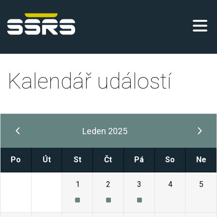
Kalendář událostí
Leden 2025
Po
Út
St
Čt
Pá
So
Ne
30
31
1
2
3
4
5