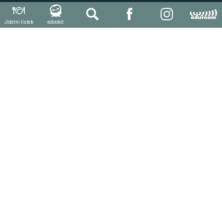
Může se hodit
Jídelní lístek
edookit
Autoškola
Svářečská škola
Další kvalifikace a kurzy
Stravování
Produktivní práce žáků a praxe
Důležité odkazy
Novinky
Aktuální dokumenty
Napište nám
© Střední škola řemesel a služeb Moravské Budějovice