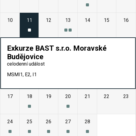
10
11
12
13
14
15
16
Exkurze BAST s.r.o. Moravské
Budějovice
celodenní událost
MSMI1, E2, I1
17
18
19
20
21
22
23
24
25
26
27
28
1
2