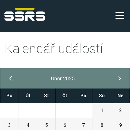
Kalendář událostí
Únor 2025
Po
Út
St
Čt
Pá
So
Ne
27
28
29
30
31
1
2
3
4
5
6
7
8
9