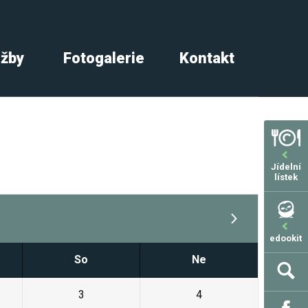
užby
Fotogalerie
Kontakt
Jídelní
lístek
edookit
So
Ne
3
4