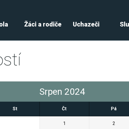
ola
Žáci a rodiče
Uchazeči
Sl
stí
Srpen 2024
St
Čt
Pá
31
1
2