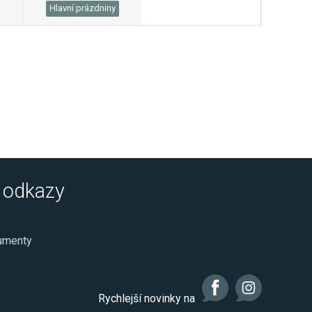
Hlavní prázdniny
é odkazy
kumenty
Rychlejší novinky na