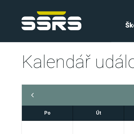
Šk
Kalendář událo
Po
Út
29
30