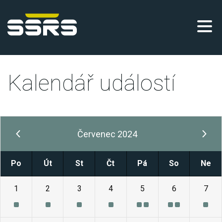
Kalendář událostí
Červenec 2024
Po
Út
St
Čt
Pá
So
Ne
1
2
3
4
5
6
7