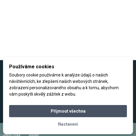
Používáme cookies
Informace
Soubory cookie používáme k analýze údajů o našich
návštěvnících, ke zlepšení našich webových stránek,
zobrazení personalizovaného obsahu a k tomu, abychom
Organizace školního roku
vám poskytli skvělý zážitek z webu.
Přijímací řízení
Studentské projekty
Virtuální prohlídka
Přijmout všechna
Kontakt
Nastavení
Jídelní lístek
edookit