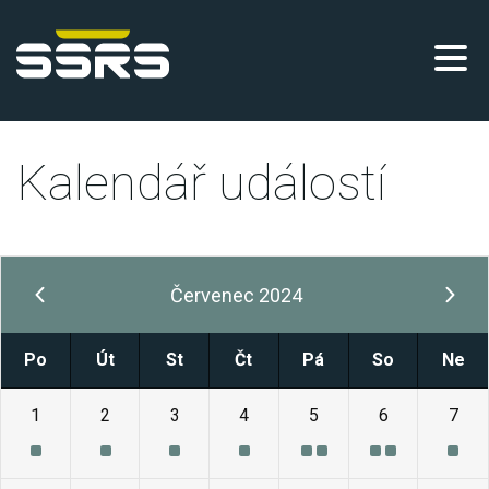
Kalendář událostí
Červenec 2024
Po
Út
St
Čt
Pá
So
Ne
1
2
3
4
5
6
7