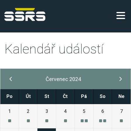
Kalendář událostí
Červenec 2024
Po
Út
St
Čt
Pá
So
Ne
1
2
3
4
5
6
7