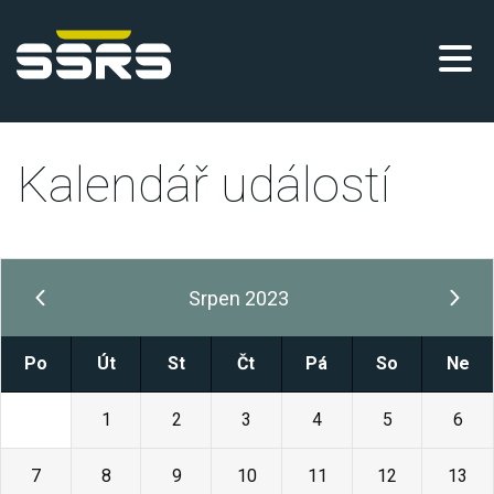
Kalendář událostí
Srpen 2023
Po
Út
St
Čt
Pá
So
Ne
31
1
2
3
4
5
6
7
8
9
10
11
12
13