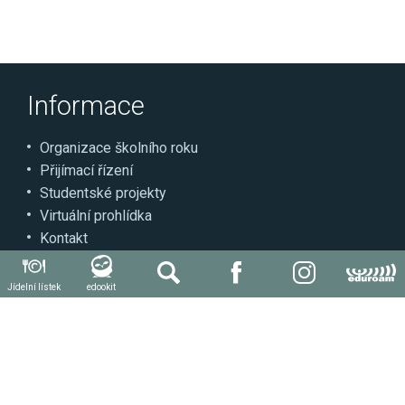
Informace
Organizace školního roku
Přijímací řízení
Studentské projekty
Virtuální prohlídka
Kontakt
Může se hodit
Jídelní lístek
edookit
Autoškola
Svářečská škola
Další kvalifikace a kurzy
Stravování