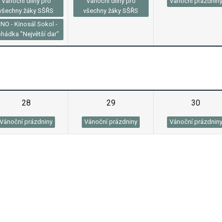
Vánoční dílny pro
Vánoční dílny pro
Vánoční prázdnin
všechny žáky SŠŘS
všechny žáky SŠŘS
INO - Kinosál Sokol -
hádka "Největší dar"
28
29
30
Vánoční prázdniny
Vánoční prázdniny
Vánoční prázdnin