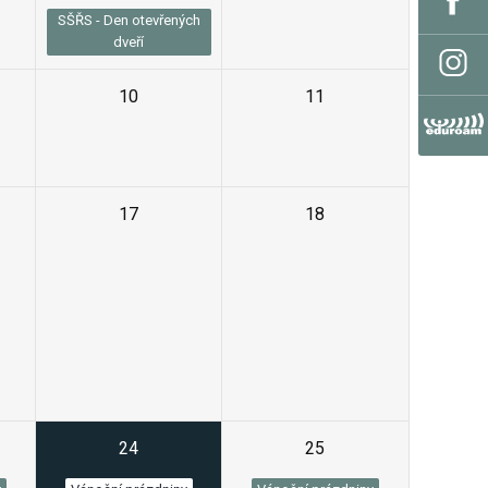
SŠŘS - Den otevřených
dveří
10
11
17
18
24
25