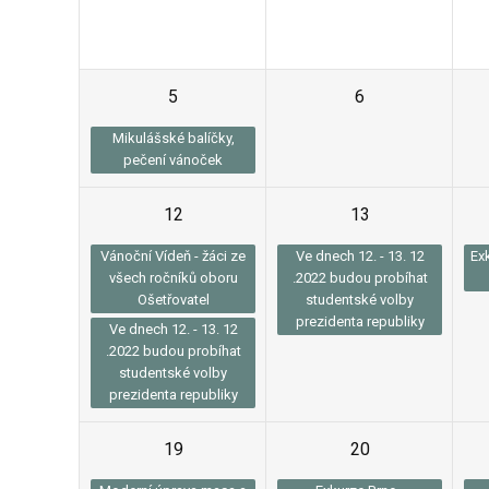
5
6
Mikulášské balíčky,
pečení vánoček
12
13
Vánoční Vídeň - žáci ze
Ve dnech 12. - 13. 12
Ex
všech ročníků oboru
.2022 budou probíhat
Ošetřovatel
studentské volby
prezidenta republiky
Ve dnech 12. - 13. 12
.2022 budou probíhat
studentské volby
prezidenta republiky
19
20