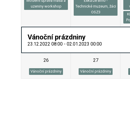
Moderní úprava masa a
Exkurze Brno -
uzeniny workshop
Technické muzeum, žáci
OSZ3
K
Po
Vánoční prázdniny
23.12.2022 08:00 - 02.01.2023 00:00
26
27
Vánoční prázdniny
Vánoční prázdniny