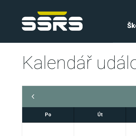
Šk
Kalendář událo
Po
Út
28
29