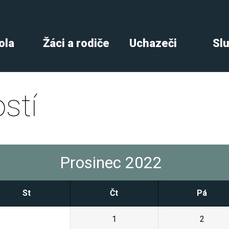
ola
Žáci a rodiče
Uchazeči
Sl
stí
Prosinec 2022
St
Čt
Pá
30
1
2