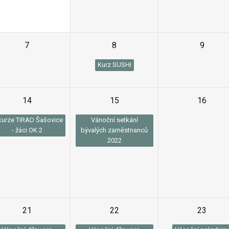
7
8
9
Kurz SUSHI
14
15
16
kurze TIRAD Šašovice
Vánoční setkání
- žáci OK 2
bývalých zaměstnanců
2022
21
22
23