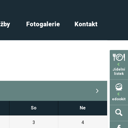
užby
Fotogalerie
Kontakt
Jídelní
lístek
edookit
So
Ne
3
4